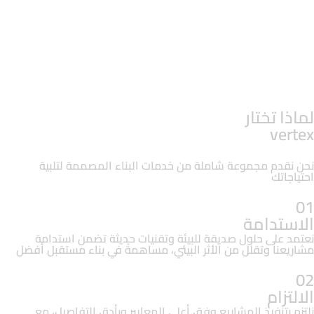
اذا تختار
verte
ن نقدم مجموعة شاملة من خدمات البناء المصممة لتلبية
تياجاتك
0
لاستدامة
تمد على حلول صديقة للبيئة وتقنيات حديثة تضمن استدامة
اريعنا وتقلل من الأثر البيئي، مساهمةً في بناء مستقبل أفضل
0
التزام
تزم بتنفيذ المشاريع وفق أعلى المعايير وبأدق التفاصيل، مع