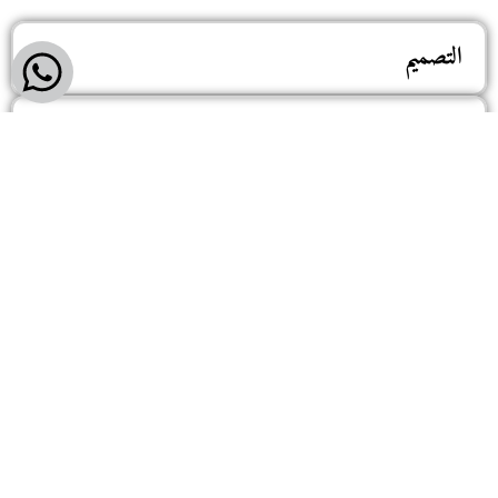
التصميم
الرسم
فيلا 193 المحور المركزي الحي الخامس - 6 أكتوبر - الجيزة
20-101-420-0577 +
20-106-841-4964 +
info@vertex.com