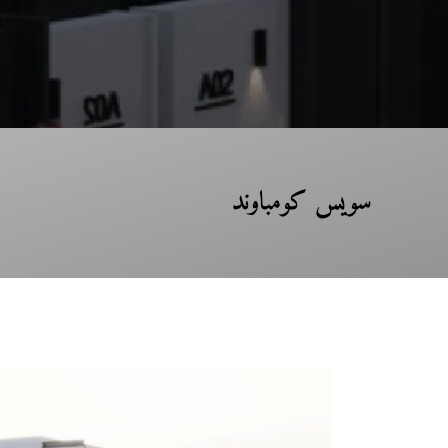
سويس كومباوند