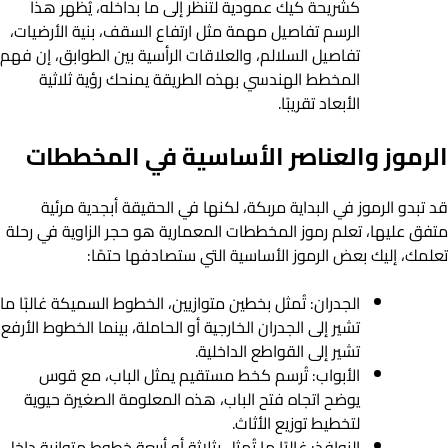
كشريحة كيك عمودية لتنظر إلى ما بداخله، يُظهر هذا
الرسم تفاصيل مهمة مثل ارتفاع السقف، بنية الأرضيات،
تفاصيل السلالم، والعلاقات الرأسية بين الطوابق، إن فهم
المخطط الهندسي بهذه الطريقة يمنحك رؤية ثلاثية
الأبعاد تقريبًا.
الرموز والعناصر الأساسية في المخططات
قد تبدو الرموز في البداية مربكة، لكنها في الحقيقة أبجدية مرئية
متفق عليها، تعلم رموز المخططات المعمارية هو حجر الزاوية في رحلة
تعلمك، إليك بعض الرموز الأساسية التي ستصادفها حتمًا:
الجدران: تُمثل بخطين متوازيين، الخطوط السميكة غالبًا ما
تشير إلى الجدران الخارجية أو الحاملة، بينما الخطوط الأرفع
تشير إلى القواطع الداخلية.
الأبواب: تُرسم كخط مستقيم يمثل الباب، مع قوس
يوضح اتجاه فتح الباب، هذه المعلومة الصغيرة حيوية
لتخطيط توزيع الأثاث.
النوافذ: غالبًا ما تُمثل بثلاثة أو أربعة خطوط متوازية داخل