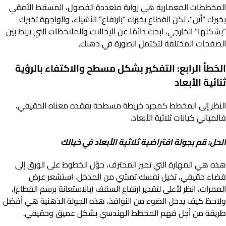
المخططات المعمارية هي رواية متعددة الفصول، المسقط الأفقي
يخبرك “أين”، لكن القطاع يخبرك “بارتفاع” الأشياء، والواجهة تخبرك
“بشكلها” الخارجي، ابحث دائمًا عن الإحالات والملاحظات التي تربط بين
الصفحات المختلفة لتكتمل الصورة في ذهنك.
الخطأ الرابع: التفكير بشكل مسطح والاكتفاء بالرؤية
ثنائية الأبعاد
النظر إلى المخطط كمجرد خريطة مسطحة يفقده معناه الحقيقي،
فالمباني كيانات ثلاثية الأبعاد.
الحل: قم بجولة افتراضية ثلاثية الأبعاد في خيالك
هذه هي المهارة التي تميز المحترف، حوّل الخطوط على الورق إلى
فضاء حقيقي، تخيل نفسك تمشي من المدخل، استشعر عرض
الممرات، انظر لأعلى لتقدير ارتفاع السقف (بالاستعانة برسم القطاع)،
ولاحظ كيف يدخل الضوء من النوافذ، هذه الجولة الذهنية هي أفضل
طريقة من أجل فهم المخطط الهندسي بشكل عميق وحقيقي.