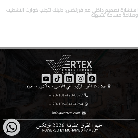
استشارة تصميم داخلي مع فيرتكس: دليلك لتجنب كوارث التشطيب
وصناعة مساحة تشبهك
فيلا 193 المحور المركزي الحي الخامس - 6 أكتوبر - الجيزة
20-101-420-0577 +
20-106-841-4964 +
info@vertex.com
جميع الحقوق محفوظة 2026 فيرتكس
POWERED BY
MOHAMED HAMED