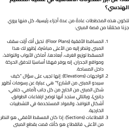
الهندسي؟
تتكون هذه المخططات عادةً من عدة أجزاء رئيسية، كل منها يروي
جزءًا مختلفًا من قصة المبنى:
المساقط الأفقية (Floor Plans): تخيل أنك أزلت سقف
المبنى وتنظر إليه من الأعلى مباشرة، يُظهر لك هذا
المسقط توزيع الغرف، أبعادها، أماكن الأبواب والنوافذ،
ومواقع الجدران، إنه يوفر فهمًا أساسيًا لتدفق الحركة
داخل المساحة.
الواجهات (Elevations): إنها تجيب على سؤال “كيف
سيبدو المبنى من الشارع؟” هي عبارة عن رسومات تُظهر
شكل المبنى من الخارج من كل جانب (أمامي، خلفي،
جانبي)، وبالتالي ستجد أنها توضح ارتفاعات الطوابق،
أشكال النوافذ، والمواد المستخدمة في التشطيبات
الخارجية.
القطاعات (Sections): إذا كان المسقط الأفقي هو النظر
من الأعلى، فالقطاع هو كأنك قمت بقطع المبنى