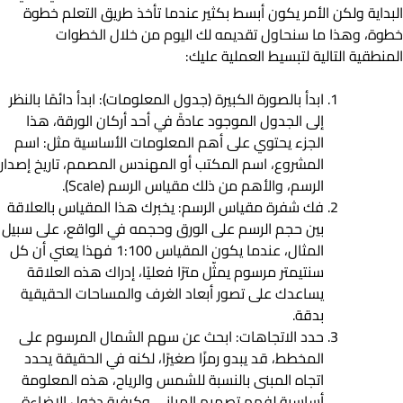
البداية ولكن الأمر يكون أبسط بكثير عندما تأخذ طريق التعلم خطوة
خطوة، وهذا ما سنحاول تقديمه لك اليوم من خلال الخطوات
المنطقية التالية لتبسيط العملية عليك:
ابدأ بالصورة الكبيرة (جدول المعلومات): ابدأ دائمًا بالنظر
إلى الجدول الموجود عادةً في أحد أركان الورقة، هذا
الجزء يحتوي على أهم المعلومات الأساسية مثل: اسم
المشروع، اسم المكتب أو المهندس المصمم، تاريخ إصدار
الرسم، والأهم من ذلك مقياس الرسم (Scale).
فك شفرة مقياس الرسم: يخبرك هذا المقياس بالعلاقة
بين حجم الرسم على الورق وحجمه في الواقع، على سبيل
المثال، عندما يكون المقياس 1:100 فهذا يعني أن كل
سنتيمتر مرسوم يمثّل مترًا فعليًا، إدراك هذه العلاقة
يساعدك على تصور أبعاد الغرف والمساحات الحقيقية
بدقة.
حدد الاتجاهات: ابحث عن سهم الشمال المرسوم على
المخطط، قد يبدو رمزًا صغيرًا، لكنه في الحقيقة يحدد
اتجاه المبنى بالنسبة للشمس والرياح، هذه المعلومة
أساسية لفهم تصميم المباني وكيفية دخول الإضاءة