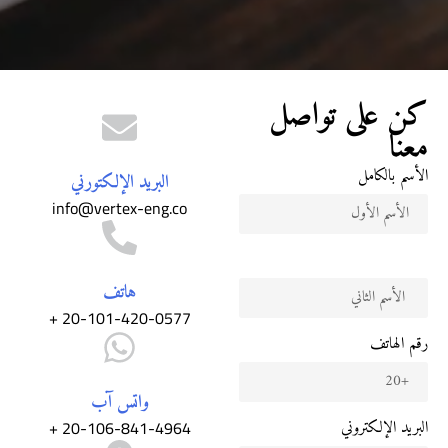
كن على تواصل
معنا
الأسم بالكامل
البريد الإلكتورني
info@vertex-eng.co
هاتف
20-101-420-0577 +
رقم الهاتف
واتس آب
20-106-841-4964 +
البريد الإلكتروني