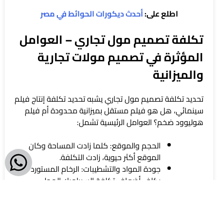
اطلع على:
أحدث ديكورات الحوائط في مصر
تكلفة تصميم مول تجاري – العوامل
المؤثرة في تصميم مولات تجارية
والميزانية
تحديد تكلفة تصميم مول تجاري يشبه تحديد تكلفة إنتاج فيلم
سينمائي، هل هو فيلم مستقل بميزانية محدودة أم فيلم
هوليوود ضخم؟ العوامل الرئيسية تشمل:
الحجم والموقع: كلما زادت المساحة وكان
الموقع أكثر حيوية، زادت التكلفة.
جودة المواد والتشطيبات: الرخام المستورد
يكلف أضعاف تكلفة السيراميك المحلي.
التعقيد الهندسي: التصاميم المعمارية
المبتكرة والواجهات الزجاجية المعقدة تتطلب
تكاليف إنشائية أعلى.