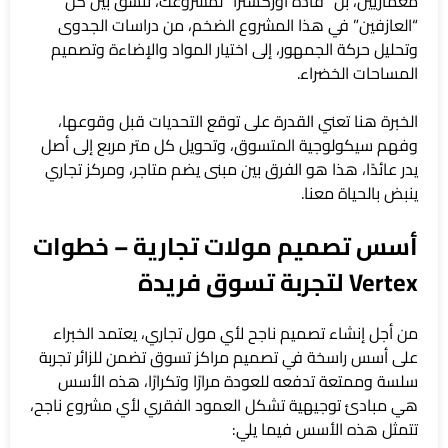
معماريين، بل “قادة أوركسترا” لمشروعك، ننسق بين كل
“العازفين” في هذا المشروع الضخم، من دراسات الجدوى
وتحليل حركة الجمهور، إلى اختيار المواد والإضاءة وتصميم
المساحات الخضراء.
الخبرة هنا تعني القدرة على توقع التحديات قبل وقوعها،
وفهم سيكولوجية المتسوق، وتحويل كل متر مربع إلى أصل
يدر عائدًا، هذا هو الفرق بين مبنى يضم متاجر، ومركز تجاري
ينبض بالحياة معنا.
أسس تصميم مولات تجارية – خطوات
Vertex لتجربة تسوق فريدة
من أجل إنشاء تصميم ناجح لأي مول تجاري، يعتمد الخبراء
على أسس راسخة في تصميم مراكز تسوق تضمن للزائر تجربة
سلسة وممتعة تدفعه للعودة مرارًا وتكرارًا، هذه الأسس
هي مبادئ توجيهية تشكل العمود الفقري لأي مشروع ناجح،
تتمثل هذه الأسس فيما يلي: