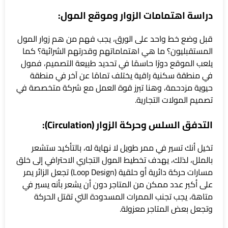
دراسة اهتمامات الزوار وموقع المول:
قبل وضع خط واحد على الورق، يجب فهم من هم زوار المول
المستقبليون؟ ما هي اهتماماتهم وقدرتهم الشرائية؟ كما
يلعب الموقع دورًا حاسمًا في تحديد طبيعة التصميم، فمول
في منطقة سكنية راقية يختلف تمامًا عن آخر في منطقة
حيوية مزدحمة، وهنا تبرز قوة العمل مع شركة متخصصة في
تصميم المولات التجارية.
التدفق السلس وحركة الزوار (Circulation):
تخيل أنك تسير في ممر طويل لا نهاية له، بالتأكيد ستشعر
بالملل، لذلك، يهدف تخطيط المول التجاري الاحترافي إلى خلق
مسارات حركة دائرية أو حلقية (Loop Design) تجعل الزائر يمر
على أكبر عدد ممكن من المتاجر دون أن يشعر بأنه يسير في
متاهة، يجب تجنب الممرات المسدودة التي تقتل الحركة
وتجعل بعض المتاجر معزولة.