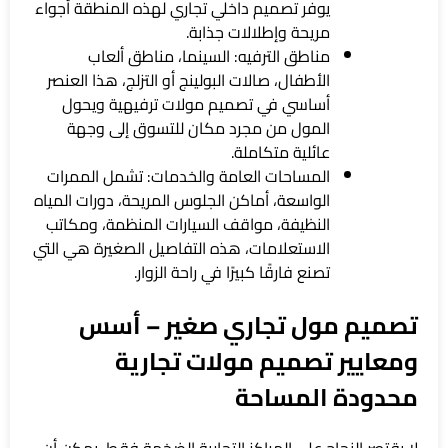
يوفر تصميم داخلي تجاري لهذه المنطقة أجواء
مريحة وإطلالات جذابة.
مناطق الترفيه: السينما، مناطق ألعاب
الأطفال، صالات البولينج أو التزلج، هذا العنصر
أساسي في تصميم مولات ترفيهية ويحول
المول من مجرد مكان للتسوق إلى وجهة
عائلية متكاملة.
المساحات العامة والخدمات: تشمل الممرات
الواسعة، أماكن الجلوس المريحة، دورات المياه
النظيفة، مواقف السيارات المنظمة، ومكاتب
الاستعلامات، هذه التفاصيل الصغيرة هي التي
تصنع فارقًا كبيرًا في راحة الزوار.
تصميم مول تجاري صغير – أسس
ومعايير تصميم مولات تجارية
محدودة المساحة
لا يقتصر النجاح على المراكز التجارية الضخمة فقط، يمكن أن