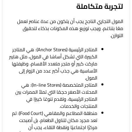
لتجربة متكاملة
المول التجاري الناجح يجب أن يتكون من عدة عناصر تعمل
معًا بتناغم، ويجب توزيع هذه المكونات بذكاء لتحقيق
التوازن.
المتاجر الرئيسية (Anchor Stores): هي المتاجر
الكبيرة التي تشكل أساسًا في المول، مثل هايبر
ماركت كبير أو متجر متعدد الأقسام، وظيفتها
الأساسية هي جذب أكبر عدد من الزوار إلى
المول.
المتاجر المتخصصة (In-line Stores): هي
المحلات الأصغر حجمًا التي تملأ الممرات بين
المتاجر الرئيسية، وتقدم تنوعًا كبيرًا في
المنتجات والخدمات.
منطقة المطاعم والمقاهي (Food Court): لم
تعد مجرد مكان لتناول الطعام، بل أصبحت
مركزًا اجتماعيًا ونقطة التقاء، يجب أن