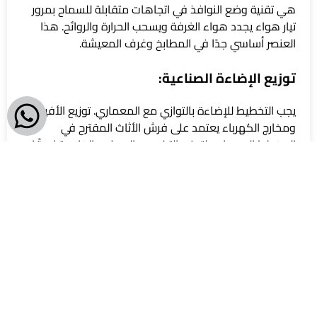
هي تقنية وضع النوافذ في اتجاهات متقابلة للسماح بمرور
تيار هواء يجدد هواء الغرفة ويسحب الحرارة والروائح. هذا
العنصر أساسي جدًا في المطابخ وغرف المعيشة.
توزيع الإضاءة الصناعية:
يجب التخطيط للإضاءة بالتوازي مع المعماري. توزيع الأفياش
ومخارج الكهرباء يعتمد على فرش الأثاث المقترح في
المخطط المعماري لتجنب التكسير والوصلات الخارجية لاحقًا.
أخطاء تصميم معماري شائعة للمنازل
وكيف تتجنبها قبل التنفيذ
من خلال الخبرة العملية، هناك أخطاء تتكرر كثيرًا وتسبب ندمًا
لأصحاب المنازل بعد السكن. تجنبها يوفر عليك الكثير:
المبالغة في المساحات: بناء غرف ضخمة جدًا
وصالات استقبال مهولة لا تستخدم إلا مرة في