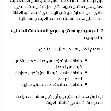
قبل البحث عن أفكار تصميم منزل مبتكر، اسأل نفسك: كيف
نعيش، هل تستقبل ضيوفًا كثيرًا، هل تحتاج لمكتب منزلي
هادئ، هل المطبخ هو قلب البيت الذي تجتمع فيه العائلة،
الإجابة على هذه الأسئلة تحدد عدد الغرف ومساحاتها.
2- التوجيه (Zoning) و توزيع المساحات الداخلية
والخارجية
التصميم الذكي يقسم المنزل إلى مناطق:
منطقة عامة: (مجلس، صالة طعام) وتكون
قريبة من المدخل.
منطقة خاصة: (غرف النوم) وتكون معزولة
لضمان الهدوء.
منطقة خدمات: (مطبخ، غسيل، مخازن).
الربط بين هذه المناطق يجب أن يكون سلسًا، مع مراعاة
الخصوصية، خاصة في ثقافتنا العربية.