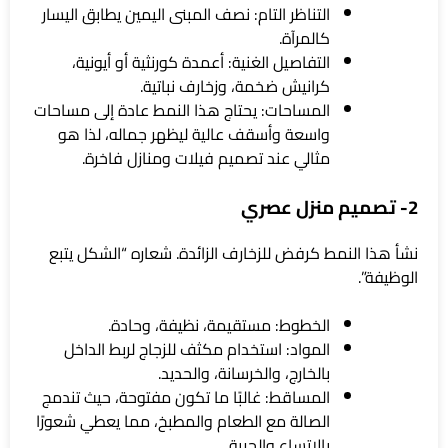
التناظر التام: نصف المبنى اليمين يطابق اليسار
كالمرآة.
التفاصيل الغنية: أعمدة كورنثية أو أيونية،
كرانيش ضخمة، وزخارف نباتية.
المساحات: يحتاج هذا النمط عادة إلى مساحات
واسعة وأسقف عالية ليظهر جماله، لذا هو
مثالي عند تصميم فيلات ومنازل فاخرة.
2- تصميم منزل عصري
نشأ هذا النمط كرفض للزخارف الزائدة. شعاره “الشكل يتبع
الوظيفة”.
الخطوط: مستقيمة، نظيفة، وحادة.
المواد: استخدام مكثف للزجاج لربط الداخل
بالخارج، والخرسانة، والحديد.
المساقط: غالبًا ما تكون مفتوحة، حيث تندمج
الصالة مع الطعام والمطبخ، مما يعطي شعورًا
بالاتساع والحرية.