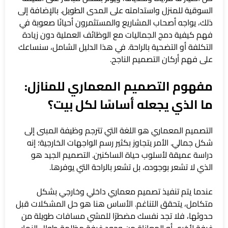
السوقية للمنزل واستدامته على المدى الطويل. بالإضافة إلى
ذلك، يواجه أصحاب المشاريع والمستثمرون أحيانًا صعوبة في
فهم كيفية دمج الجماليات مع الوظائف العملية دون زيادة
التكلفة أو التضحية بالراحة. في هذا الدليل الشامل، سنساعك
على فهم أركان التصميم الناجح.
مفهوم التصميم المعماري للمنازل:
ما الذي يجعله أساسًا لكل بيت؟
التصميم المعماري هو اللغة التي تترجم وظيفة المبنى إلى
شكل جمالي. الأمر يتجاوز بكثير رسم الواجهات الخارجية؛ إنه
دراسة عميقة لأسلوب حياة الساكنين. التصميم الجيد هو
الذي لا تشعر بوجوده، بل تشعر بالراحة التي يوفرها.
عندما يتم تنفيذ تصميم معماري داخلي وخارجي بشكل
متكامل، يتحقق التناغم. الأساس هنا هو حل المشكلات قبل
حدوثها، فلا تجد نفسك مضطرًا للمشي مسافات طويلة من
غرفة لأخرى أو المعاناة من وجود غرفة مظلمة طوال النهار.