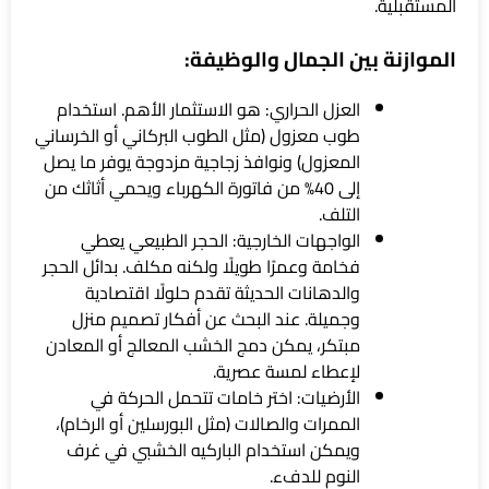
المستقبلية.
الموازنة بين الجمال والوظيفة:
العزل الحراري: هو الاستثمار الأهم. استخدام
طوب معزول (مثل الطوب البركاني أو الخرساني
المعزول) ونوافذ زجاجية مزدوجة يوفر ما يصل
إلى 40% من فاتورة الكهرباء ويحمي أثاثك من
التلف.
الواجهات الخارجية: الحجر الطبيعي يعطي
فخامة وعمرًا طويلًا ولكنه مكلف. بدائل الحجر
والدهانات الحديثة تقدم حلولًا اقتصادية
وجميلة. عند البحث عن أفكار تصميم منزل
مبتكر، يمكن دمج الخشب المعالج أو المعادن
لإعطاء لمسة عصرية.
الأرضيات: اختر خامات تتحمل الحركة في
الممرات والصالات (مثل البورسلين أو الرخام)،
ويمكن استخدام الباركيه الخشبي في غرف
النوم للدفء.