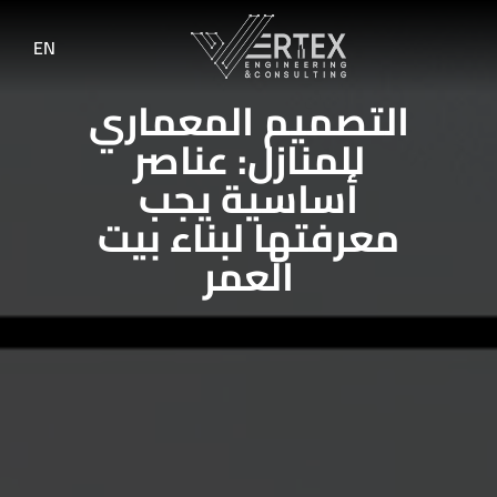
EN
التصميم المعماري
للمنازل: عناصر
أساسية يجب
معرفتها لبناء بيت
العمر