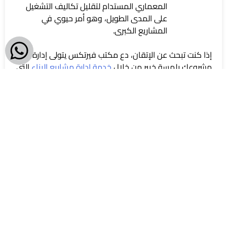
المعماري المستدام لتقليل تكاليف التشغيل
على المدى الطويل، وهو أمر حيوي في
المشاريع الكبرى.
إذا كنت تبحث عن الإتقان، دع مكتب فيرتكس يتولى إدارة
مشروعك بلمسة خبير من خلال
خدمة إدارة مشاريع البناء
التي
نقدمها لك بمراحل مدروسة جيدًا تضمن لك نتائج تتفوق على
توقعاتك.
الأسئلة الشائعة
ما هي أهم أنواع التصميم المعماري؟
تعد الأنماط الأساسية هي الأكثر تأثيرًا، وهي: الكلاسيكي
(Classical) الذي يركز على التماثل والزخرفة التاريخية،
والتقليدي (Traditional) الذي يعتمد على التراث المحلي،
والحديث (Modern) الذي يركز على الوظيفة والبساطة،
بالإضافة إلى التصميم المستدام الذي أصبح معيارًا في