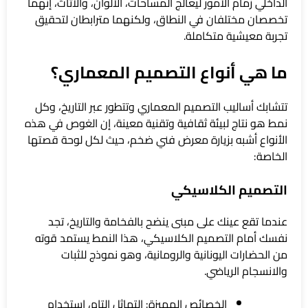
الداخلي زمام الأمور ليعالج المساحات، الألوان، والأثاث، إنهما
تخصصان مختلفان في النطاق، ولكنهما مترابطان لتحقيق
تجربة معيشية متكاملة.
ما هي أنواع التصميم المعماري؟
تتشابك أساليب التصميم المعماري وتتطور عبر التاريخ، وكل
نمط هو نتاج لبيئة ثقافية وتقنية معينة، إن الغوص في هذه
الأنواع أشبه بزيارة معرض فني ضخم، حيث لكل لوحة قصتها
الخاصة:
التصميم الكلاسيكي
عندما تقع عينك على مبنى ينضح بالفخامة والتاريخ، تجد
نفسك أمام التصميم الكلاسيكي، هذا النمط يستمد قوته
من الحضارات اليونانية والرومانية، وهو نموذج للثبات
والانسجام الرياضي.
الخصائص المميزة: التماثل التام، استخدام