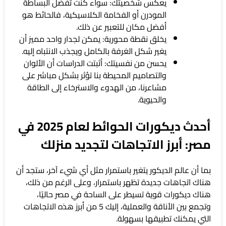
يعكس شخصيتك: سواء كنت تفضل البساطة
المودرن أو الفخامة الكلاسيكية، فالحائط هو
أفضل مكان للتعبير عن ذلك.
يخلق نقطة محورية: يمكن لجدار واحد مميز أن
يغير شكل الغرفة بالكامل ويجذب الانتباه إليه.
يحسن من نفسيتك: أثبتت الدراسات أن الألوان
والتصاميم المحيطة بنا تؤثر بشكل مباشر على
مشاعرنا، من الهدوء والاسترخاء إلى الطاقة
والحيوية.
أحدث ديكورات الحوائط لعام 2025 في
مصر: أبرز الاتجاهات لتجديد منزلك
بما أن عالم الديكور يتغير باستمرار مثل أي شيء آخر، ستجد أن
هناك اتجاهات جديدة تظهر باستمرار، وعلى الرغم من ذلك،
هناك ديكورات قوية تسيطر على الساحة في مصر حاليًا،
وتجمع بين الأناقة والعملية، إليك 5 من أبرز هذه الاتجاهات
التي يمكنك تطبيقها بسهولة.