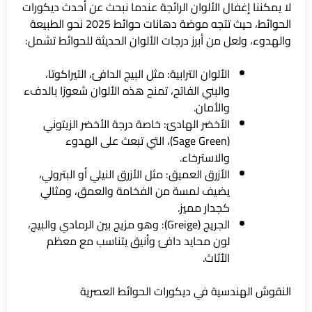
لا يمكننا إغفال الألوان الرائجة عندما نبحث عن أحدث ديكورات
الحوائط، حيث تتجه موضة دهانات حوائط 2025 نحو الطبيعة
والهدوء، ولعل من أبرز درجات الألوان الحديثة للحوائط تشمل:
الألوان الترابية: مثل البيج الدافئ، التيراكوتا،
والبني الفاتح، تمنح هذه الألوان شعورًا بالدفء
والأمان.
الأخضر الهادئ: خاصة درجة الأخضر الزيتوني
(Sage Green)، التي تبعث على الهدوء
والاسترخاء.
الأزرق العميق: مثل الأزرق النيلي أو البترولي،
يضيف لمسة من الفخامة والعمق، ومثالي
كجدار مميز.
الجريج (Greige): وهو مزيج بين الرمادي والبيج،
لون محايد دافئ وأنيق يتناسب مع معظم
الأثاث.
النقوش الهندسية في ديكورات الحوائط العصرية