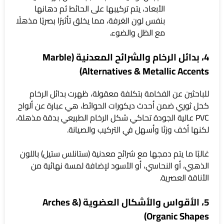
الأبعاد، يتم تركيبها على الحائط ثم دهانها
بنفس لون الغرفة، مما يخلق تأثيرًا بصريًا مذهلًا
مع الظل والضوء.
4، بدائل الرخام والشرائح المعدنية (Marble
Alternatives & Metallic Accents)
للباحثين عن الفخامة بتكلفة معقولة، ظهرت بدائل الرخام
كحل ثوري ضمن أحدث ديكورات الحوائط، هي عبارة عن ألواح
PVC عالية الجودة تحاكي شكل الرخام الطبيعي بدقة مذهلة،
لكنها أخف وزنًا وأسهل في التركيب والصيانة.
غالبًا ما يتم دمجها مع شرائح معدنية (ستانلس ستيل) باللون
الذهبي، أو النحاسي، أو الأسود لإضافة لمسة نهائية من
الأناقة العصرية.
5، الأقواس والأشكال العضوية (Arches &
Organic Shapes)