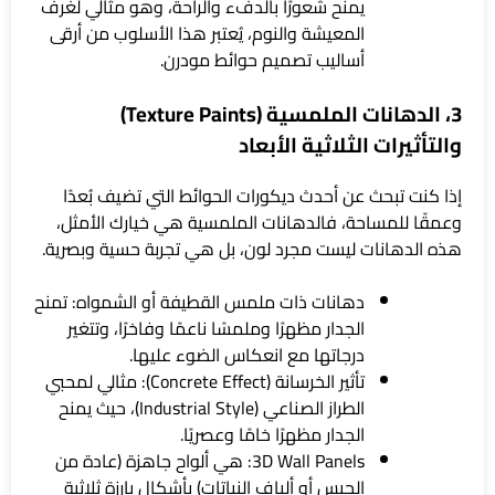
يمنح شعورًا بالدفء والراحة، وهو مثالي لغرف
المعيشة والنوم، يُعتبر هذا الأسلوب من أرقى
أساليب تصميم حوائط مودرن.
3، الدهانات الملمسية (Texture Paints)
والتأثيرات الثلاثية الأبعاد
إذا كنت تبحث عن أحدث ديكورات الحوائط التي تضيف بُعدًا
وعمقًا للمساحة، فالدهانات الملمسية هي خيارك الأمثل،
هذه الدهانات ليست مجرد لون، بل هي تجربة حسية وبصرية.
دهانات ذات ملمس القطيفة أو الشمواه: تمنح
الجدار مظهرًا وملمسًا ناعمًا وفاخرًا، وتتغير
درجاتها مع انعكاس الضوء عليها.
تأثير الخرسانة (Concrete Effect): مثالي لمحبي
الطراز الصناعي (Industrial Style)، حيث يمنح
الجدار مظهرًا خامًا وعصريًا.
3D Wall Panels: هي ألواح جاهزة (عادة من
الجبس أو ألياف النباتات) بأشكال بارزة ثلاثية