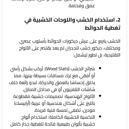
عمق وفخامة.
2، استخدام الخشب واللوحات الخشبية في
تغطية الحوائط
الخشب يتربع على عرش ديكورات الحوائط بأسلوب عصري
ومختلف، ديكور خشب للجدران لم يعد يقتصر على الألواح
التقليدية، بل تطور ليشمل:
شرائح الخشب (Wood Slats): تُركب بشكل رأسي
أو أفقي مع ترك مسافات بسيطة بينها، مما
يخلق إحساسًا بالعمق والحركة، تبدو رائعة خلف
شاشات التلفزيون أو في مداخل المنازل.
الألواح الهندسية: تصميمات خشبية مقطوعة
بالليزر على أشكال هندسية أو عربية (أرابيسك)
مودرن، تضفي لمسة فنية فريدة.
التكسية الخشبية الكاملة: استخدام ألواح
خشبية بألوان طبيعية فاتحة لتغطية جدار كامل