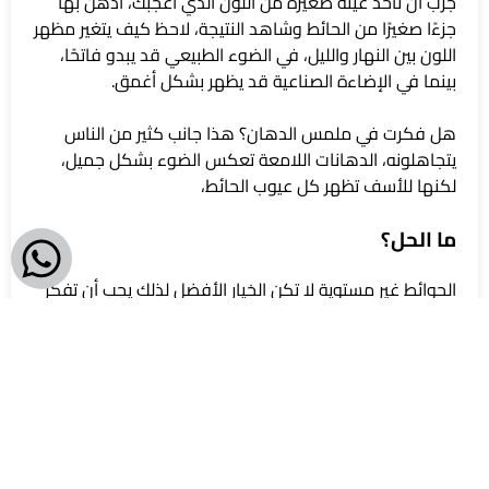
جرب أن تأخذ عينة صغيرة من اللون الذي أعجبك، ادهن بها
جزءًا صغيرًا من الحائط وشاهد النتيجة، لاحظ كيف يتغير مظهر
اللون بين النهار والليل، في الضوء الطبيعي قد يبدو فاتحًا،
بينما في الإضاءة الصناعية قد يظهر بشكل أغمق.
هل فكرت في ملمس الدهان؟ هذا جانب كثير من الناس
يتجاهلونه، الدهانات اللامعة تعكس الضوء بشكل جميل،
لكنها للأسف تظهر كل عيوب الحائط،
ما الحل؟
الحوائط غير مستوية لا تكن الخيار الأفضل لذلك يجب أن تفكر
في الدهانات المطفية التي تعطي مظهرًا ناعمًا وجميلًا، كما
أنها تساعد في إخفاء العيوب الصغيرة في الحوائط.
إذا كنت تشعر بالحيرة فيما يخص تشطيب الحمام والمطبخ،
يمكنك معرفة أفضل
خامات التشطيب الداخلي
المُستخدمة
في هذه الغرف بالشقة من مكتبنا الهندسي!