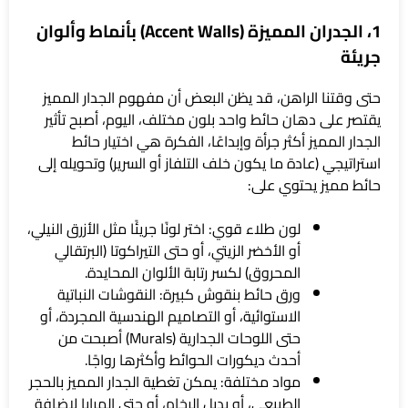
1، الجدران المميزة (Accent Walls) بأنماط وألوان
جريئة
حتى وقتنا الراهن، قد يظن البعض أن مفهوم الجدار المميز
يقتصر على دهان حائط واحد بلون مختلف، اليوم، أصبح تأثير
الجدار المميز أكثر جرأة وإبداعًا، الفكرة هي اختيار حائط
استراتيجي (عادة ما يكون خلف التلفاز أو السرير) وتحويله إلى
حائط مميز يحتوي على:
لون طلاء قوي: اختر لونًا جريئًا مثل الأزرق النيلي،
أو الأخضر الزيتي، أو حتى التيراكوتا (البرتقالي
المحروق) لكسر رتابة الألوان المحايدة.
ورق حائط بنقوش كبيرة: النقوشات النباتية
الاستوائية، أو التصاميم الهندسية المجردة، أو
حتى اللوحات الجدارية (Murals) أصبحت من
أحدث ديكورات الحوائط وأكثرها رواجًا.
مواد مختلفة: يمكن تغطية الجدار المميز بالحجر
الطبيعي، أو بديل الرخام، أو حتى المرايا لإضافة